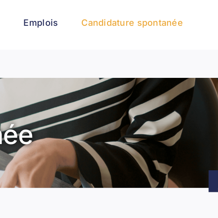
l
Emplois
Candidature spontanée
née